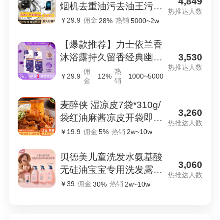
4,849
烟机去重油污去油王污渍
热推达人数
清洁剂油烟净清洗剂
￥29.9
佣金
热销
28%
5000~2w
【爆款推荐】力士依兰香
3,530
沐浴露持久留香经典幽莲
热推达人数
家庭装官方正品
佣
热
￥29.9
12%
1000~5000
金
销
麦醉侠 湿凉皮7袋*310g/
3,260
袋红油麻酱凉皮开袋即食
热推达人数
现做现发
￥19.9
佣金
热销
5%
2w~10w
贝德美儿童洗发水氨基酸
3,060
无硅油宝宝专用洗发露蓬
热推达人数
松去油柔顺留香
￥39
佣金
热销
30%
2w~10w