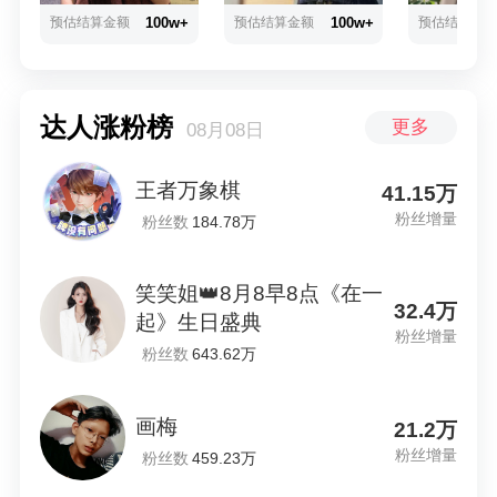
预估结算金额
100w+
预估结算金额
100w+
预估结算金
达人涨粉榜
更多
08月08日
王者万象棋
41.15万
粉丝增量
粉丝数
184.78万
笑笑姐👑8月8早8点《在一
32.4万
起》生日盛典
粉丝增量
粉丝数
643.62万
画梅
21.2万
粉丝增量
粉丝数
459.23万