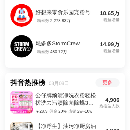
好想来零食乐园宠粉号
18.65万
粉丝增量
粉丝数
2,278.83万
飓多多StormCrew
14.99万
粉丝增量
粉丝数
450.72万
抖音热推榜
更多
08月08日
公仔牌顽渍净洗衣粉轻松
4,906
搓洗去污渍除菌除螨3倍
热推达人数
洁净去渍家用去黄
￥29.9
佣金
热销
20%
2w~10w
【净浮生】油污净厨房油