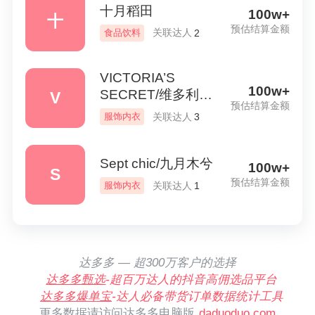
十月稻田
100w+
十
预估结算金额
关联达人
食品饮料
2
VICTORIA’S
100w+
SECRET/维多利亚
V
预估结算金额
的秘密
关联达人
服饰内衣
3
Sept chic/九月木兮
100w+
S
预估结算金额
关联达人
服饰内衣
1
达多多 — 超300万客户的选择
达多多甄选
-超百万达人的抖音高佣选品平台
达多多爆单宝
-达人必备带货订单数据统计工具
更多数据请访问达多多电脑版
daduoduo.com