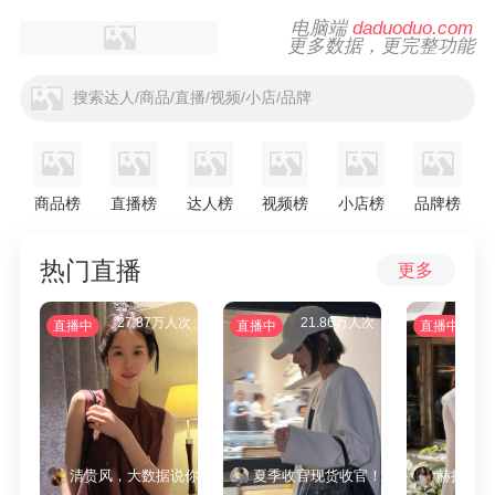
电脑端
daduoduo.com
更多数据，更完整功能
搜索达人/商品/直播/视频/小店/品牌
商品榜
直播榜
达人榜
视频榜
小店榜
品牌榜
热门直播
更多
27.87万人次
21.86万人次
1
直播中
直播中
直播中
清贵风，大数据说你很有审美
夏季收官现货收官！都不翻单咯～
赫拉奥秘